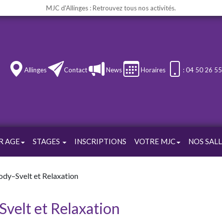
MJC d'Allinges : Retrouvez tous nos activités.
Allinges
Contact
News
Horaires
: 04 50 26 5
R AGE
STAGES
INSCRIPTIONS
VOTRE MJC
NOS SALL
ody–Svelt et Relaxation
velt et Relaxation