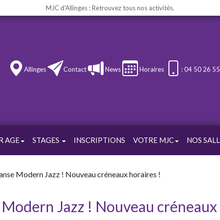
MJC d'Allinges : Retrouvez tous nos activités.
Allinges
Contact
News
Horaires
: 04 50 26 5
R AGE
STAGES
INSCRIPTIONS
VOTRE MJC
NOS SALL
anse Modern Jazz ! Nouveau créneaux horaires !
Modern Jazz ! Nouveau créneaux h