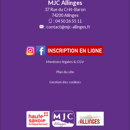
MJC Allinges
37 Rue du Crêt-Baron
74200 Allinges
:
04 50 26 55 11
:
contact@mjc-allinges.fr
Mentions légales & CGV
Plan du site
Gestion des cookies