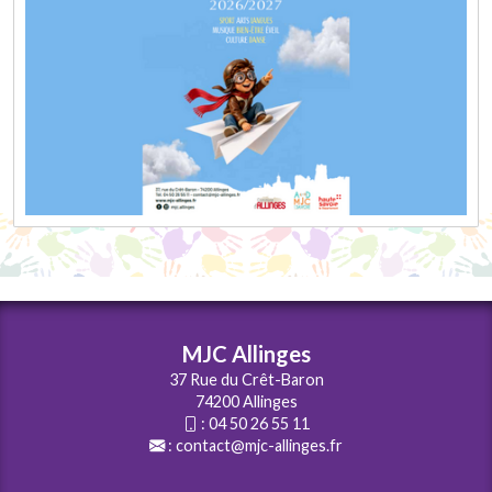
MJC Allinges
37 Rue du Crêt-Baron
74200 Allinges
:
04 50 26 55 11
:
contact@mjc-allinges.fr