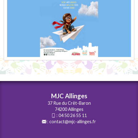
MJC Allinges
37 Rue du Crêt-Baron
74200 Allinges
:
04 50 26 55 11
:
contact@mjc-allinges.fr