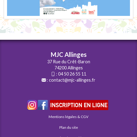
MJC Allinges
37 Rue du Crêt-Baron
74200 Allinges
:
04 50 26 55 11
:
contact@mjc-allinges.fr
Mentions légales & CGV
Plan du site