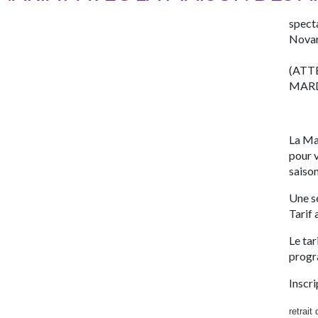
spect
Novar
(ATT
MARD
La Ma
pour v
saison
Une sé
Tarif
Le tar
progr
Inscri
retrait