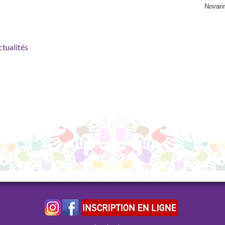
Novari
ctualités