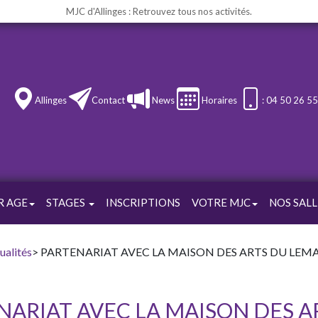
MJC d'Allinges : Retrouvez tous nos activités.
Allinges
Contact
News
Horaires
: 04 50 26 5
R AGE
STAGES
INSCRIPTIONS
VOTRE MJC
NOS SALL
ualités
> PARTENARIAT AVEC LA MAISON DES ARTS DU LEM
NARIAT AVEC LA MAISON DES 