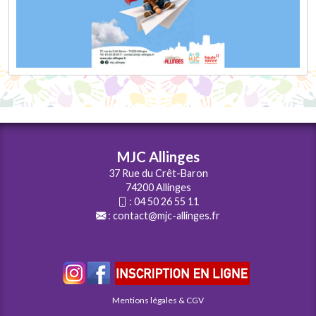
MJC Allinges
37 Rue du Crêt-Baron
74200 Allinges
:
04 50 26 55 11
:
contact@mjc-allinges.fr
Mentions légales & CGV