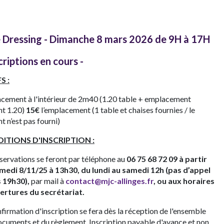
 Dressing - Dimanche 8 mars 2026 de 9H à 17H
scriptions en cours -
S :
cement à l'intérieur de 2m40 (1.20 table + emplacement
nt 1.20)
15€
l’emplacement (1 table et chaises fournies / le
t n’est pas fourni)
ITIONS D'INSCRIPTION :
éservations se feront par téléphone au
06 75 68 72 09 à partir
medi 8/11/25 à 13h30, du lundi au samedi 12h (pas d’appel
 19h30),
par mail
à
contact@mjc-allinges.fr
, ou aux horaires
ertures du secrétariat.
firmation d'inscription se fera dès la réception de l'ensemble
ocuments et du règlement. Inscription payable d'avance et non