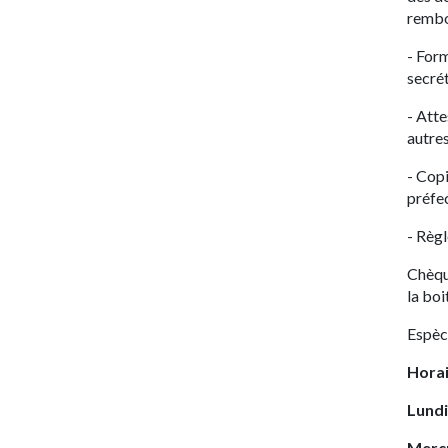
rembo
- For
secrét
- Atte
autres
- Copi
préfe
- Règl
Chèqu
la boi
Espèc
Horai
Lundi
Merc