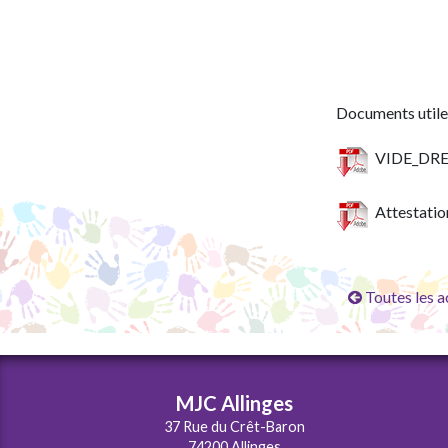
Documents utiles
VIDE_DRE
Attestatio
Toutes les a
MJC Allinges
37 Rue du Crêt-Baron
74200 Allinges