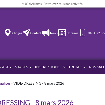
MJC d'Allinges : Retrouvez tous nos activités.
Allinges
Contact
News
Horaires
: 04 50 26 5
R AGE
STAGES
INSCRIPTIONS
VOTRE MJC
NOS SALL
ualités
> VIDE-DRESSING - 8 mars 2026
RESSING - 8 mars 2026