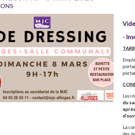
IONS
Vide
- In
TARIF
Empla
porta
portan
COND
Les r
du sa
après
d’ouv
La con
des d