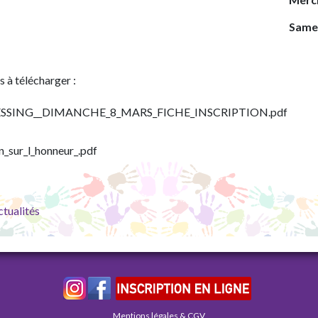
Samed
 à télécharger :
SSING__DIMANCHE_8_MARS_FICHE_INSCRIPTION.pdf
n_sur_l_honneur_.pdf
ctualités
Mentions légales & CGV